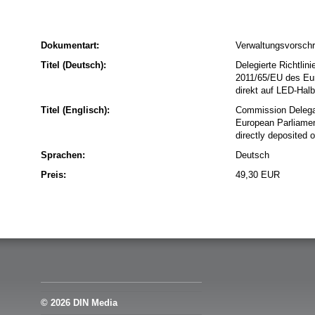
Dokumentart:
Verwaltungsvorschri
Titel (Deutsch):
Delegierte Richtli
2011/65/EU des Eur
direkt auf LED-Hal
Titel (Englisch):
Commission Delegat
European Parliamen
directly deposited
Sprachen:
Deutsch
Preis:
49,30 EUR
© 2026 DIN Media